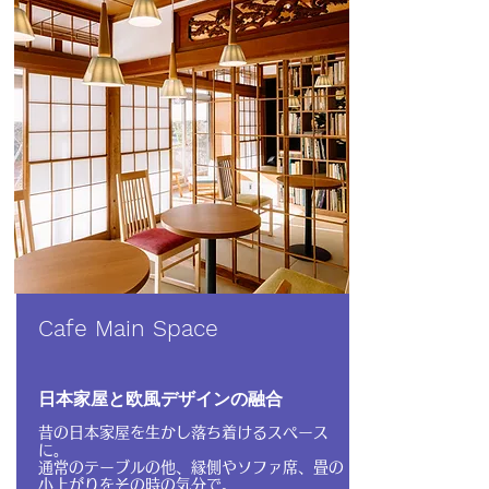
Cafe Main Space
日本家屋と欧風デザインの融合
昔の日本家屋を生かし落ち着けるスペース
に。
​通常のテーブルの他、縁側やソファ席、畳の
小上がりをその時の気分で。