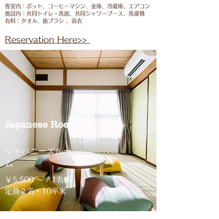
客室内：ポット、コーヒーマシン、金庫、冷蔵庫、エアコン
施設内：共同トイレ・洗面、共同シャワーブース、洗濯機
有料：タオル、歯ブラシ 、浴衣
Reservation Here>>
Japanese Room
​ジャパニーズルー
ム
￥5,500 〜
/ 1名様
​定員２名・10平米