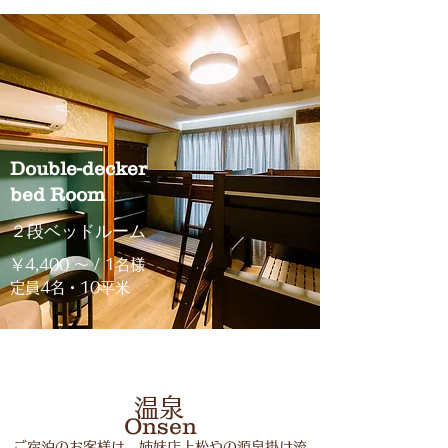
Double-decker
bed Room
２段ベッドルーム
￥4,400 〜
/ 1名様
​定員4名・10平米
​温泉
​Onsen
ご宿泊のお客様は、姉妹店上松やの源泉掛け流